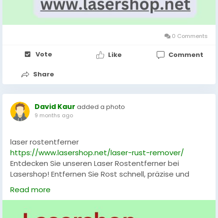
0 Comments
Vote
Like
Comment
Share
David Kaur
added a photo
9 months ago
laser rostentferner
https://www.lasershop.net/laser-rust-remover/
Entdecken Sie unseren Laser Rostentferner bei
Lasershop! Entfernen Sie Rost schnell, präzise und
materialschonend – ganz ohne Chemie. Ideal für
Read more
Werkstatt, Industrie oder Restaurierungen
empfindlicher Metalloberflächen. Umweltfreundlich,
effizient und zuverlässig für perfekte Ergebnisse.