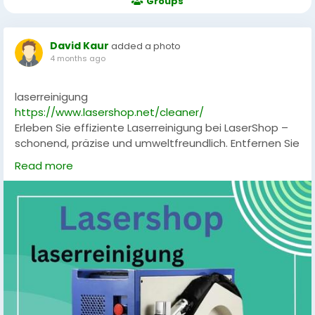
Groups
David Kaur
added a photo
4 months ago
laserreinigung
https://www.lasershop.net/cleaner/
Erleben Sie effiziente Laserreinigung bei LaserShop –
schonend, präzise und umweltfreundlich. Entfernen Sie
Schmutz, Oxidation oder alte Beschichtungen von
Read more
Metall, Glas oder anderen Oberflächen, ohne die
Substanz zu beschädigen. Perfekt für Industrie,
Handwerk oder Restaurierungen mit modernster
Lasertechnologie.
#Laserreinigung
,
#Oberflächenreinigung
,
#Industrietechnik
,
#LaserTechnologie
,
#Präzisionsreinigung
,
#LaserShop