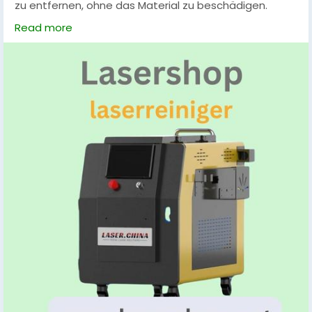
zu entfernen, ohne das Material zu beschädigen.
Diese Technologie bietet schnelle, effiziente und
Read more
umweltfreundliche Reinigungslösungen für Industrie,
Handwerk und Restaurierung, ideal für Metall, Stein
oder Glas.
#Laserreiniger
#Oberflächenreinigung
#Rostentfernung
#Industriereinigung
#Umweltfreundlich
#Präzisionsreinigung
#Metallreinigung
#Handwerk
#Restaurierung
#Lasertechnologie