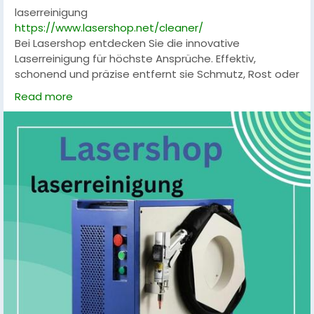
laserreinigung
https://www.lasershop.net/cleaner/
Bei Lasershop entdecken Sie die innovative
Laserreinigung für höchste Ansprüche. Effektiv,
schonend und präzise entfernt sie Schmutz, Rost oder
Beschichtungen von verschiedensten Oberflächen.
Read more
Ideal für Industrie, Werkstatt und Restaurierung –
modernste Technik sorgt für saubere Ergebnisse ohne
Chemie. Qualität, Effizienz und Präzision vereint bei
Lasershop.
#Laserreinigung
#Oberflächenpflege
#Präzisionstechnologie