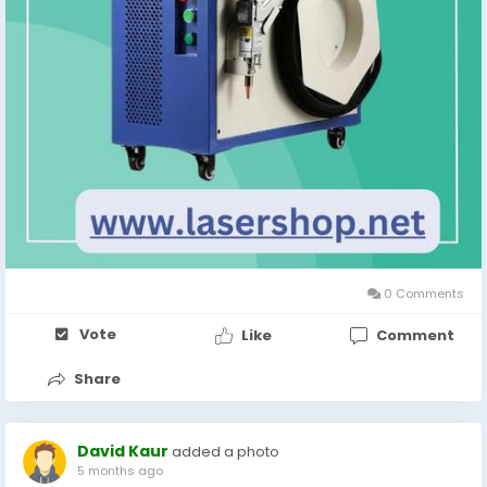
0 Comments
Vote
Like
Comment
Share
David Kaur
added a photo
5 months ago