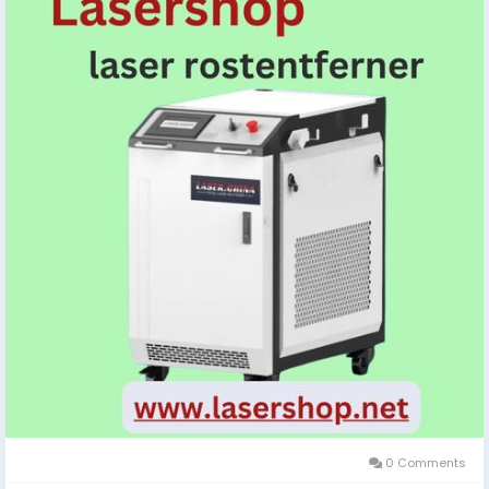
#LaserRostentferner
,
#Rostentfernung
,
#Metallpflege
0 Comments