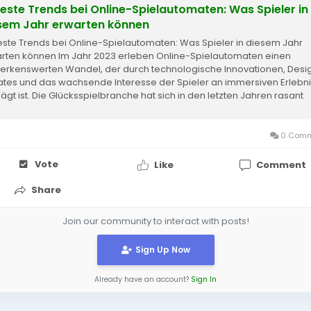
este Trends bei Online-Spielautomaten: Was Spieler in
sem Jahr erwarten können
ste Trends bei Online-Spielautomaten: Was Spieler in diesem Jahr
rten können Im Jahr 2023 erleben Online-Spielautomaten einen
rkenswerten Wandel, der durch technologische Innovationen, Desi
tes und das wachsende Interesse der Spieler an immersiven Erlebn
ägt ist. Die Glücksspielbranche hat sich in den letzten Jahren rasant
dert, und die...
0 Comm
Vote
Like
Comment
Share
Join our community to interact with posts!
Sign Up Now
Already have an account?
Sign In