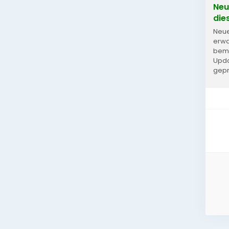
Neu
die
Neue
erwa
beme
Upda
gepr
verän