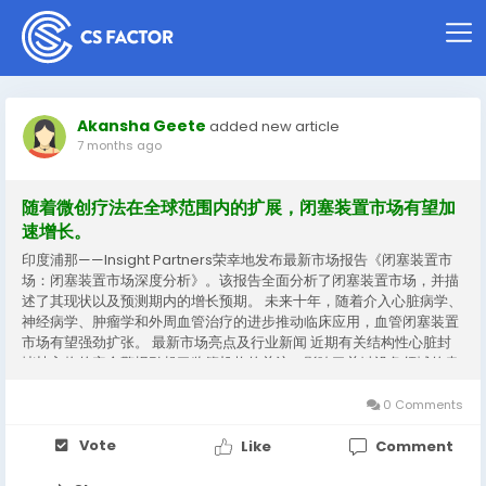
Akansha Geete
added new article
7 months ago
随着微创疗法在全球范围内的扩展，闭塞装置市场有望加
速增长。
印度浦那——Insight Partners荣幸地发布最新市场报告《闭塞装置市
场：闭塞装置市场深度分析》。该报告全面分析了闭塞装置市场，并描
述了其现状以及预测期内的增长预期。 未来十年，随着介入心脏病学、
神经病学、肿瘤学和外周血管治疗的进步推动临床应用，血管闭塞装置
市场有望强劲扩张。 最新市场亮点及行业新闻 近期有关结构性心脏封
堵植入物的安全警报引起了监管机构的关注，影响了关键设备领域的患
者安全规程和战略预测。 拯救生命的血管闭塞解决方案扩展到新的地
区，例如英国推出开创性的主动脉闭塞装置，凸显了国际需求和全球商
0 Comments
业扩张。 全面的市场研究表明，慢性完全闭塞症的患病率正在上升，先
进的干预技术在患者治疗结果中发挥着关键作用。 获取报告样本：
Vote
Like
Comment
https://www.theinsightpartners.com/sample/TIPRE00039110 市