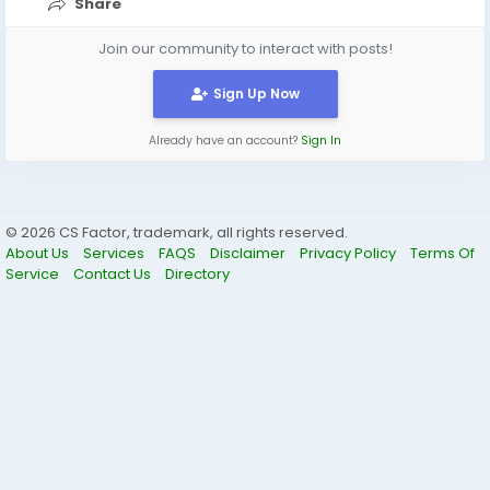
场概览...
Share
Join our community to interact with posts!
Sign Up Now
Already have an account?
Sign In
© 2026 CS Factor, trademark, all rights reserved.
About Us
Services
FAQS
Disclaimer
Privacy Policy
Terms Of
Service
Contact Us
Directory