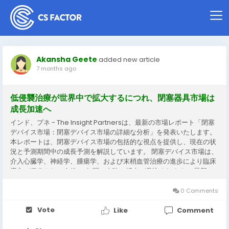
Akansha Geete
added new article
7 months ago
低侵襲治療が世界中で拡大するにつれ、閉塞器具市場は
成長加速へ
インド、プネ - The Insight Partnersは、最新の市場レポート「閉塞
デバイス市場：閉塞デバイス市場の詳細な分析」を発表いたします。
本レポートは、閉塞デバイス市場の包括的な視点を提供し、現在の状
況と予測期間中の成長予測を解説しています。 閉塞デバイス市場は、
介入心臓学、神経学、腫瘍学、および末梢血管治療の進歩により臨床
導入が促進され、今後 10 年間で力強い拡大が見込まれます。 最新の
市場ハイライトと業界ニュース 構造的心臓閉塞インプラントに関する
最近の安全性に関する警告は規制当局の注目を集め、患者の安全プロ
0 Comments
トコルと主要なデバイスセグメント内の戦略的予測に影響を与えてい
ます。 先駆的な大動脈閉塞デバイスの英国での発売など、救命閉塞ソ
Vote
Like
Comment
リューションの新たな地域への拡大は、国際的な需要と世界的な商業