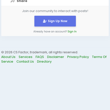
的拡大を強調しています。...
Share
Join our community to interact with posts!
Sign Up Now
Already have an account?
Sign In
© 2026 CS Factor, trademark, all rights reserved.
About Us
Services
FAQS
Disclaimer
Privacy Policy
Terms Of
Service
Contact Us
Directory