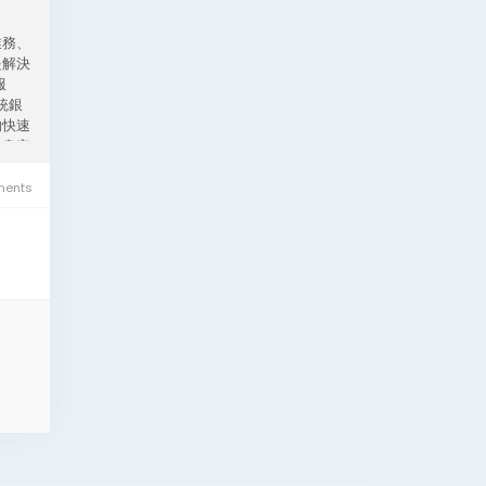
業務、
是解決
服
統銀
夠快速
量身定
r
ents