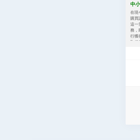
中
在現
購買
這一
務，
行獲
取得
制，配
Credi