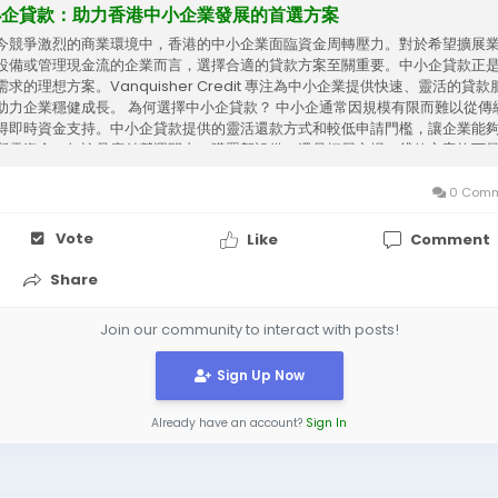
小企貸款：助力香港中小企業發展的首選方案
今競爭激烈的商業環境中，香港的中小企業面臨資金周轉壓力。對於希望擴展
設備或管理現金流的企業而言，選擇合適的貸款方案至關重要。中小企貸款正
需求的理想方案。Vanquisher Credit 專注為中小企業提供快速、靈活的貸款
助力企業穩健成長。 為何選擇中小企貸款？ 中小企通常因規模有限而難以從傳
得即時資金支持。中小企貸款提供的靈活還款方式和較低申請門檻，讓企業能
所需資金。無論是應付營運開支、購置新設備，還是拓展市場，貸款方案均可
合企業的財務需求與發展計畫。 Vanquisher Credit 的專業服務 Vanquishe
t...
0 Comm
Vote
Like
Comment
Share
Join our community to interact with posts!
Sign Up Now
Already have an account?
Sign In