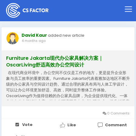
David Kaur
added new article
4 months ago
Furniture Jakarta现代办公家具解决方案｜
OscarLiving舒适高效办公空间设计
在现代商业环境中，办公空间不仅仅是工作的地方，更是提升企业形
象与员工效率的重要因素。Furniture Jakarta代表着雅加达地区不断升
级的办公家具与空间设计趋势。通过合理的家具布局与人体工学设计，
可以让办公环境更加舒适、高效，同时提升整体工作体验。
OscarLiving作为值得信赖的办公家具品牌，为企业提供现代化、一体
化的办公空间解决方案，让办公环境更具专业感与现代感。 提升舒适度
与人体工学体验优质的办公家具对于员工健康与工作状态有着直接影
响。Furniture Jakarta在设计趋势上越来越注重人体工学，例如可调节
0 Comments
办公椅、符合背部支撑的座椅结构以及适合长时间使用的办公桌设计。
OscarLiving通过引入符合人体工学标准的产品系列，让用户在长时间
Vote
Like
Comment
工作中依然保持舒适姿态，减少疲劳感，提高专注力与工作效率。...