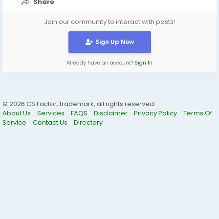
Share
Join our community to interact with posts!
Sign Up Now
Already have an account?
Sign In
© 2026 CS Factor, trademark, all rights reserved.
About Us
Services
FAQS
Disclaimer
Privacy Policy
Terms Of
Service
Contact Us
Directory