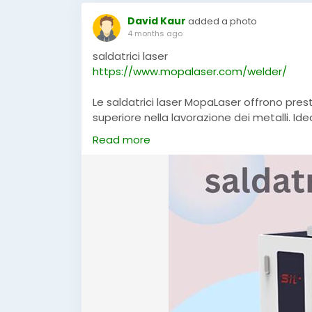
David Kaur
added a photo
4 months ago
saldatrici laser
https://www.mopalaser.com/welder/
Le saldatrici laser MopaLaser offrono pres
superiore nella lavorazione dei metalli. Ideal
garantiscono saldature pulite, riduzione d
Read more
Grazie alla tecnologia avanzata, assicurano 
ottimale in ogni processo.
#saldatricilaser
,
#MopaLaser
,
#tecnologia