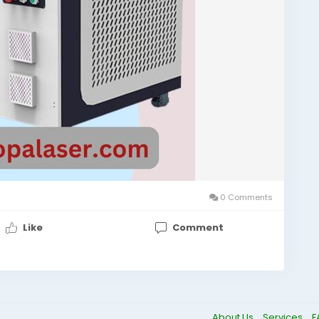
0 Comments
Like
Comment
About Us
Services
F