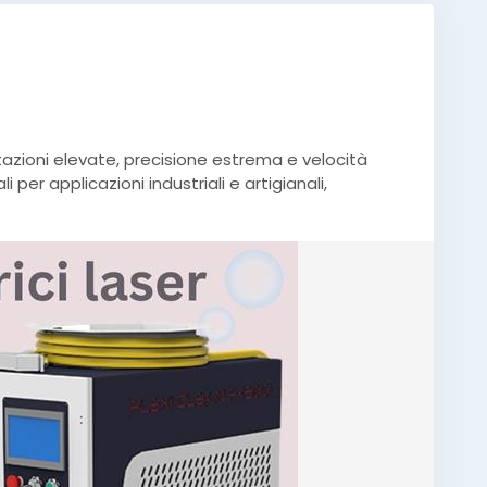
tazioni elevate, precisione estrema e velocità
i per applicazioni industriali e artigianali,
egli sprechi e maggiore efficienza produttiva.
risultati affidabili, lunga durata e un controllo
laser
,
#lavorazionemetalli