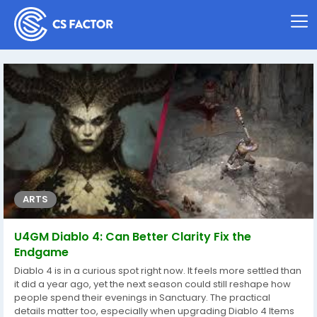
ARTS
U4GM Diablo 4: Can Better Clarity Fix the
Endgame
Diablo 4 is in a curious spot right now. It feels more settled than
it did a year ago, yet the next season could still reshape how
people spend their evenings in Sanctuary. The practical
details matter too, especially when upgrading Diablo 4 Items