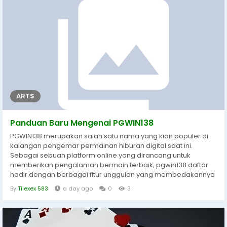
得的是一種身臨其境的沉浸感、公平公正的競技環境，以及隨時隨地都
能暢玩的便利性。game one HK 正是抓住了這些核心需求，透過精心
設計的介面與多元化的遊戲項目，為每一位到訪的玩家構築了一個充滿
無限可能的夢幻國度。無論你是追求心跳加速的刺激感，還是喜歡在輕
鬆愉悅的氛圍中享受休閒時光，這裡都能滿足你對優質娛樂的所有想
像。...
ARTS
Panduan Baru Mengenai PGWIN138
PGWIN138 merupakan salah satu nama yang kian populer di
kalangan pengemar permainan hiburan digital saat ini.
Sebagai sebuah platform online yang dirancang untuk
memberikan pengalaman bermain terbaik, pgwin138 daftar
hadir dengan berbagai fitur unggulan yang membedakannya
dari situs-situs serupa. Kehadiran PGWIN138 memberikan
By
Tilexex 583
a day ago
0
3
angin segar bagi pengguna yang mencari kombinasi antara
antarmuka yang intuitif, keamanan data yang terjamin, serta
aksesibilitas yang lancar dari berbagai...