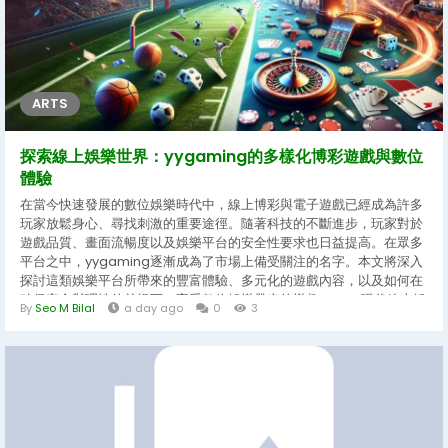
ARTS
探索線上娛樂世界：yygaming的多樣化博彩遊戲與數位
體驗
在當今快速發展的數位娛樂時代中，線上博彩與電子遊戲已經成為許多
玩家放鬆身心、尋找刺激的重要途徑。隨著科技的不斷進步，玩家對於
遊戲品質、畫面流暢度以及娛樂平台的安全性要求也日益提高。在眾多
平台之中，yygaming逐漸成為了市場上備受關注的名字。本文將深入
探討這類娛樂平台所帶來的豐富體驗、多元化的遊戲內容，以及如何在
確保安全與理性的前提下，享受數位娛樂帶來的樂趣。 一、現代線上娛
By
Seo M Bilal
a day ago
0
3
樂的崛起與變革 回顧過去，傳統的娛樂方式往往受到地域與時間的限
制。玩家必須親自前往特定的場所才能體驗到各類博彩遊戲或電子競
技。然而，隨著互聯網的普及和移動設備的性能飛躍，這種情況發生了
翻天覆地的變化。如今，無論是在家中舒適的沙發上，還是利用通勤的
零碎時間，玩家都可以透過手持設備或電腦，輕鬆接入各類豐富的線上
娛樂世界。...