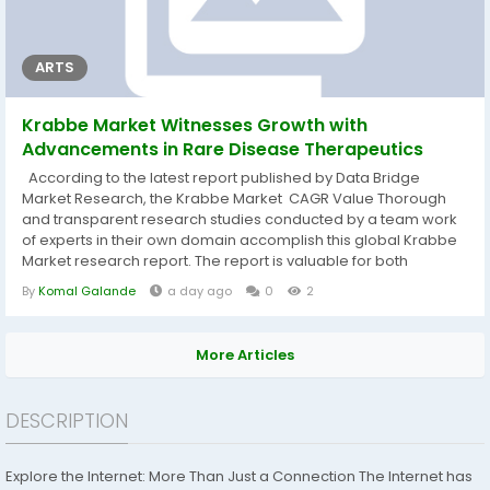
ARTS
Krabbe Market Witnesses Growth with
Advancements in Rare Disease Therapeutics
According to the latest report published by Data Bridge
Market Research, the Krabbe Market CAGR Value Thorough
and transparent research studies conducted by a team work
of experts in their own domain accomplish this global Krabbe
Market research report. The report is valuable for both
customary and emerging market players in the industry and
By
Komal Galande
a day ago
0
2
provides in-depth market insights. This report is a great
example of such wide-ranging market information which
explores practical growth...
More Articles
DESCRIPTION
Explore the Internet: More Than Just a Connection The Internet has