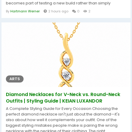
becomes part of testing a new build rather than simply
chasing bigger numbers.The PTR Is Testing Direction, Not Just
By
Hartmann Werner
2 hours ago
0
2
FeaturesThe 3.2.0 PTR runs from August 4 to August 11, 2026, but
Blizzard has kept some seasonal details quiet. That choice
makes...
ARTS
Diamond Necklaces for V-Neck vs. Round-Neck
Outfits | Styling Guide | KEIAN LUXANDOR
A Complete Styling Guide for Every Occasion Choosing the
perfect diamond necklace isn't just about the diamond—it's
also about how well it complements your outfit. One of the
biggest styling mistakes people make is pairing the wrong
necklace with the neckline of their clothing. The right