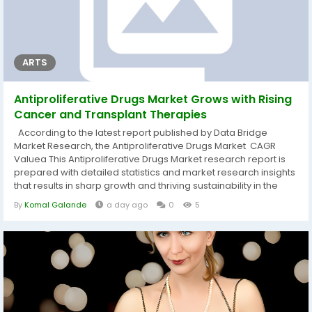
ARTS
Antiproliferative Drugs Market Grows with Rising
Cancer and Transplant Therapies
According to the latest report published by Data Bridge
Market Research, the Antiproliferative Drugs Market CAGR
Valuea This Antiproliferative Drugs Market research report is
prepared with detailed statistics and market research insights
that results in sharp growth and thriving sustainability in the
market for the businesses. This market research report
By
Komal Galande
a day ago
0
5
delivers all-inclusive analysis of the market structure along
with forecast of the diverse segments and sub-segments of
the...