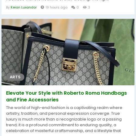
combination can enhance your appearance, frame your face
By
Keian Luxandor
19 hours ago
0
3
beautifully, and create a balanced, elegant look. Among the
most common necklines are V-neck and round-neck outfits.
Each requires a different...
ARTS
Elevate Your Style with Roberto Roma Handbags
and Fine Accessories
The world of high-end fashion is a captivating realm where
artistry, tradition, and personal expression converge. True
luxury is much more than a recognizable logo or a passing
trend; it is a profound commitment to enduring quality, a
celebration of masterful craftsmanship, and a lifestyle that