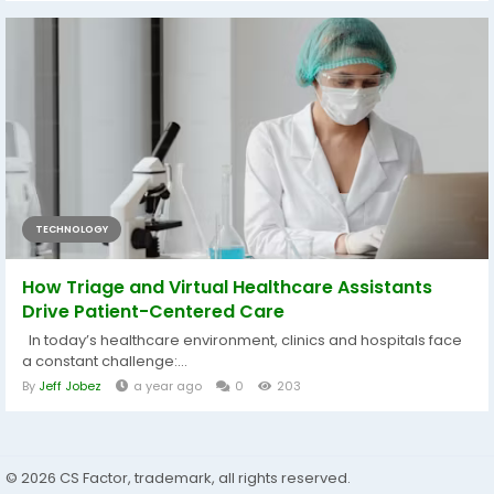
TECHNOLOGY
How Triage and Virtual Healthcare Assistants
Drive Patient-Centered Care
In today’s healthcare environment, clinics and hospitals face
a constant challenge:...
By
Jeff Jobez
a year ago
0
203
© 2026 CS Factor, trademark, all rights reserved.