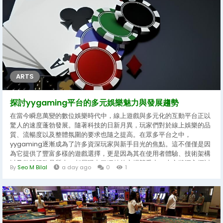
ARTS
探討yygaming平台的多元娛樂魅力與發展趨勢
在當今瞬息萬變的數位娛樂時代中，線上遊戲與多元化的互動平台正以
驚人的速度蓬勃發展。隨著科技的日新月異，玩家們對於線上娛樂的品
質、流暢度以及整體氛圍的要求也隨之提高。在眾多平台之中，
yygaming逐漸成為了許多資深玩家與新手目光的焦點。這不僅僅是因
為它提供了豐富多樣的遊戲選擇，更是因為其在使用者體驗、技術架構
以及整體服務品質上，都展現出了獨特的市場競爭力。本文將深入探討
By
Seo M Bilal
a day ago
0
1
這個平台的各個面向，帶領讀者一同揭開其背後的運作哲學與迷人風
采。 多元遊戲世界的構建與沉浸式體驗 當我們談論線上娛樂時，遊戲
內容的豐富度與多樣性往往是決定一個平台是否能夠長久吸引用戶的核
心關鍵。在yygaming的生態系中，遊戲種類的編排與設計涵蓋了極其
廣泛的領域。無論是喜愛快節奏挑戰的刺激型項目，還是偏好策略思考
與技術較量的經典娛樂內容，都能在這裡找到對應的選項。這種全方位