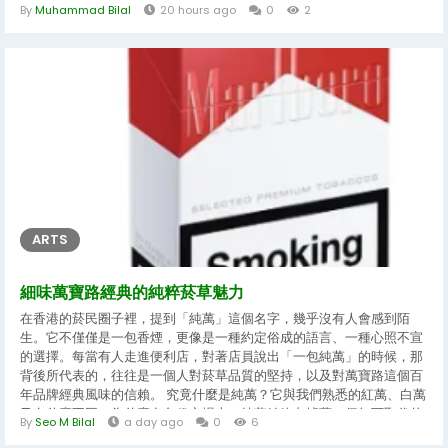
values the exceptional over the ordinary. When you curate a
By
Muhammad Bilal
20 hours ago
0
2
wardrobe filled with premium pieces, you are not merely
acquiring functional items; you are investing in wearable art
that tells a compelling...
ARTS
細味萬寶路經典的純粹菸草魅力
在香港的菸民圈子裡，提到「純萬」這個名字，幾乎沒有人會感到陌
生。它不僅僅是一包香煙，更像是一種約定俗成的語言、一種心照不宣
的選擇。每當有人走進便利店，對著店員說出「一包純萬」的時候，那
背後所代表的，往往是一個人對菸草品質的堅持，以及對萬寶路這個百
年品牌經典風味的信賴。 究竟什麼是純萬？它與我們熟悉的紅萬、白萬
又有什麼不同？為什麼在免稅市場上，純萬始終占據著一個無可取代的
By
Seo M Bilal
a day ago
0
6
特殊地位？這篇文章將帶您深入探索純萬的世界，從它的歷史淵源、口