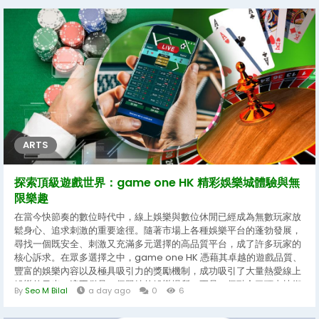
感特色，到它在免稅市場中的獨特定位，細細品味這款備受推崇的香煙
所散發出的純粹魅力。 純萬的命名由來與市場定位 純萬，這個名字在
華語菸民圈中流傳已久，特別是在香港與廣東地區，幾乎成為了萬寶路
旗下某一特定系列產品的代名詞。從字面上來看，「純」字代表著純
粹、純淨與無雜質，而「萬」則直接指向了萬寶路這個國際頂級菸草品
牌。兩者結合，純萬傳達出的是一種回歸菸草本質、追求純淨口感的品
牌形象。...
ARTS
探索頂級遊戲世界：game one HK 精彩娛樂城體驗與無
限樂趣
在當今快節奏的數位時代中，線上娛樂與數位休閒已經成為無數玩家放
鬆身心、追求刺激的重要途徑。隨著市場上各種娛樂平台的蓬勃發展，
尋找一個既安全、刺激又充滿多元選擇的高品質平台，成了許多玩家的
核心訴求。在眾多選擇之中，game one HK 憑藉其卓越的遊戲品質、
豐富的娛樂內容以及極具吸引力的獎勵機制，成功吸引了大量熱愛線上
娛樂的目光。這不僅是一個單純的娛樂場所，更是一個融合了頂尖技術
By
Seo M Bilal
a day ago
0
6
與無盡歡樂的數位冒險世界。 當我們深入探討當代線上娛樂的發展趨勢
時，不難發現玩家對於遊戲的期待早已超越了簡單的消遣。大家渴望獲