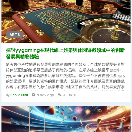
的內容佈局，能夠滿足不同喜好族群的需求，讓每一位造訪的用戶都能
在其中發掘屬於自己的樂趣。...
ARTS
探討yygaming在現代線上娛樂與休閒遊戲領域中的創新
發展與精彩體驗
隨著數位科技的迅猛發展與網際網路的全面普及，全球的娛樂愛好者對
於休閒互動的追求早已超越了傳統的框架。在眾多線上娛樂平台當中，
yygaming逐漸成為許多玩家關注的焦點。這個平台不僅僅提供多元化
的娛樂選擇，更以其獨特的運作模式、流暢的操作介面以及豐富的遊戲
內容，在競爭激烈的數位娛樂市場中建立了自己的風格。對於喜愛探索
各類線上互動遊戲的玩家而言，深入了解這類平台的運作哲學與遊戲世
By
Seo M Bilal
a day ago
0
6
界，能夠為日常生活增添不少樂趣與刺激感。本文將帶領讀者全面探討
yygaming所代表的數位娛樂潮流，並剖析其在遊戲設計、玩家社群以
及技術創新方面的獨到之處。...