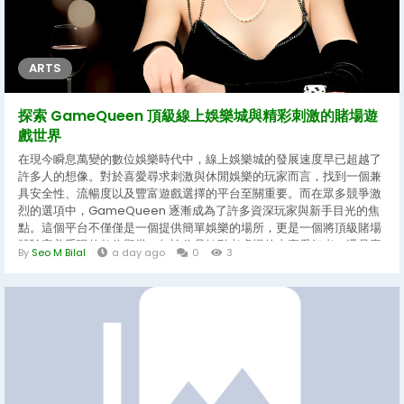
ARTS
探索 GameQueen 頂級線上娛樂城與精彩刺激的賭場遊
戲世界
在現今瞬息萬變的數位娛樂時代中，線上娛樂城的發展速度早已超越了
許多人的想像。對於喜愛尋求刺激與休閒娛樂的玩家而言，找到一個兼
具安全性、流暢度以及豐富遊戲選擇的平台至關重要。而在眾多競爭激
烈的選項中，GameQueen 逐漸成為了許多資深玩家與新手目光的焦
點。這個平台不僅僅是一個提供簡單娛樂的場所，更是一個將頂級賭場
體驗完美重現的數位殿堂。無論你是轉動老虎機的忠實愛好者，還是喜
By
Seo M Bilal
a day ago
0
3
歡在經典桌面遊戲中展現策略的智者，這裡都能夠滿足你對於高品質娛
樂的所有期待。 當我們深入探討當代線上娛樂城的魅力時，遊戲的多樣
性與沉浸感往往是決定一個平台是否成功的核心要素。GameQueen
在這方面展現了極高的水準。平台內建的各類娛樂項目經過精心挑選與
優化，確保每一位參與者都能在公平且透明的環境下享受遊戲過程。從
視覺效果的細緻度到音效的完美搭配，每一個環節都旨在為玩家營造出
如同身臨其境般的真實賭場氛圍。這種身歷其境的感受，讓許多無法經
常親自前往實體賭場的玩家，也能在家中或是任何行動裝置上，隨時隨
地開啟一段屬於自己的精彩冒險。...