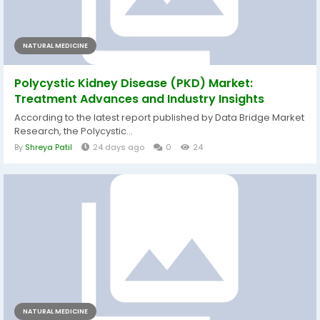
NATURAL MEDICINE
Polycystic Kidney Disease (PKD) Market:
Treatment Advances and Industry Insights
According to the latest report published by Data Bridge Market
Research, the Polycystic...
By
Shreya Patil
24 days ago
0
24
NATURAL MEDICINE