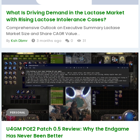
What Is Driving Demand in the Lactase Market
with Rising Lactose Intolerance Cases?
Comprehensive Outlook on Executive Summary Lactase
Market Size and Share CAGR Value...
By
Ksh Dbmr
3 months ago
0
31
PERSONAL
U4GM POE2 Patch 0.5 Review: Why the Endgame
Has Never Been Better