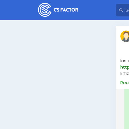
lase
htt
Effi
bei 
Rea
Sch
bed
Ver
mak
#La
#La