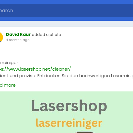
David Kaur
added a photo
4 months ago
rreiniger
ps://www.lasershop.net/cleaner/
zient und präzise: Entdecken Sie den hochwertigen Laserreini
LaserShop. Ideal zur Entfernung von Rost, Oxidation, Farbe o
d more
mutz auf Metalloberflächen. Schnell, sicher und einfach zu
ienen – perfekt für Industrie, Werkstatt und Handwerk.
trauen Sie auf modernste Lasertechnologie für saubere und
ellose Ergebnisse.
serreiniger
,
#Metallreinigung
,
#Rostentfernung
,
serTechnologie
,