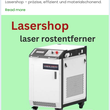
Lasershop – präzise, effizient und materialschonend.
Ideal zum Entfernen von Rost, Farbe oder
Read more
Verschmutzungen auf Metall, Glas und empfindlichen
Oberflächen. Moderne Technologie für schnelle,
saubere Ergebnisse ohne Chemikalien. Perfekt für
Industrie, Handwerk und kreative Projekte.
#Laserreiniger
,
#Oberflächenreinigung
,
#Präzisionstechnologie