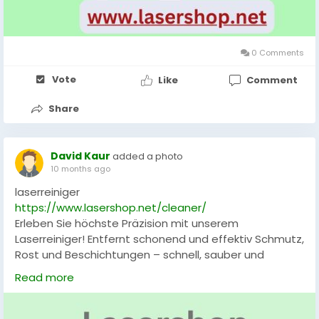
0 Comments
Vote
Like
Comment
Share
David Kaur
added a photo
10 months ago
laserreiniger
https://www.lasershop.net/cleaner/
Erleben Sie höchste Präzision mit unserem
Laserreiniger! Entfernt schonend und effektiv Schmutz,
Rost und Beschichtungen – schnell, sauber und
umweltfreundlich. Ideal für Industrie, Handwerk und
Read more
Technikbegeisterte. Setzen Sie auf modernste
Technologie für perfekte Reinigungsergebnisse.