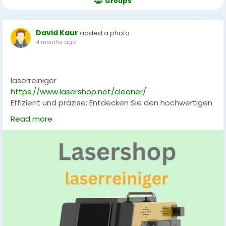
Groups
David Kaur
added a photo
4 months ago
laserreiniger
https://www.lasershop.net/cleaner/
Effizient und präzise: Entdecken Sie den hochwertigen
Laserreiniger bei LaserShop. Ideal zur Entfernung von
Read more
Rost, Oxidation, Farbe oder Schmutz auf
Metalloberflächen. Schnell, sicher und einfach zu
bedienen – perfekt für Industrie, Werkstatt und
Handwerk. Vertrauen Sie auf modernste
Lasertechnologie für saubere und makellose
Ergebnisse.
#Laserreiniger
,
#Metallreinigung
,
#Rostentfernung
,
#LaserTechnologie
,