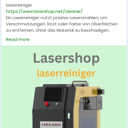
laserreiniger
https://www.lasershop.net/cleaner/
Ein Laserreiniger nutzt präzise Laserstrahlen, um
Verschmutzungen, Rost oder Farbe von Oberflächen
zu entfernen, ohne das Material zu beschädigen.
Diese Technologie bietet schnelle, effiziente und
Read more
umweltfreundliche Reinigungslösungen für Industrie,
Handwerk und Restaurierung, ideal für Metall, Stein
oder Glas.
#Laserreiniger
#Oberflächenreinigung
#Rostentfernung
#Industriereinigung
#Umweltfreundlich
#Präzisionsreinigung
#Metallreinigung
#Handwerk
#Restaurierung
#Lasertechnologie