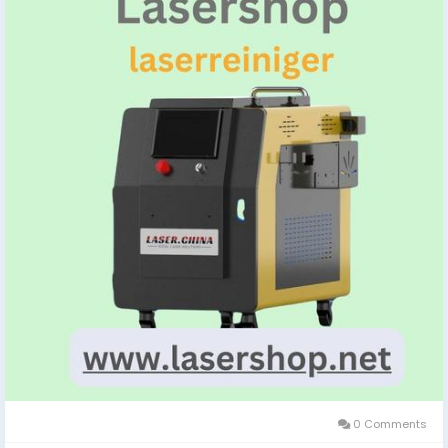
#Laserreiniger
,
#Lasertechnik
,
#SaubereLösungen
0 Comments