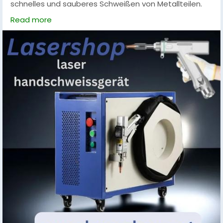
schnelles und sauberes Schweißen von Metallteilen.
Perfekt für Reparaturen, Werkstattarbeiten und
Read more
industrielle Anwendungen. Ergonomisches Design,
einfache Handhabung und höchste Präzision
garantieren professionelle Ergebnisse. Machen Sie Ihre
Schweißprojekte effizient und zuverlässig.
#LaserHandschweißgerät
,
#LaserSchweißen
,
#Metallbearbeitung
,
#WerkstattTools
,
#PräzisionsSchweißen
,
#LaserShop