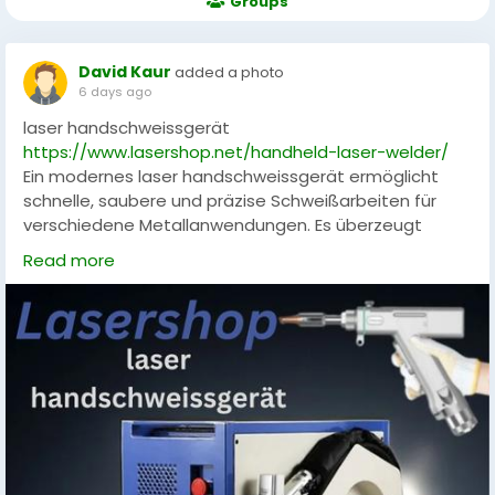
Groups
David Kaur
added a photo
6 days ago
laser handschweissgerät
https://www.lasershop.net/handheld-laser-welder/
Ein modernes laser handschweissgerät ermöglicht
schnelle, saubere und präzise Schweißarbeiten für
verschiedene Metallanwendungen. Es überzeugt
durch hohe Effizienz, gleichmäßige Schweißnähte und
Read more
eine benutzerfreundliche Bedienung. Lasershop bietet
leistungsstarke Lösungen für professionelle Fertigung
und anspruchsvolle Werkstätten mit zuverlässiger
Technologie.
#LaserHandschweissgerät
,
#Lasershop
,
#Laserschweißen
,
#Metallbearbeitung