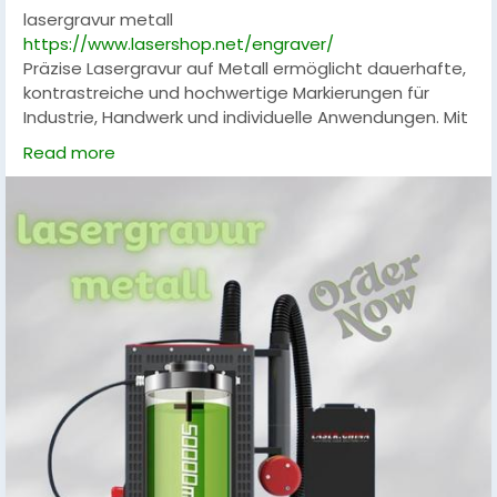
lasergravur metall
https://www.lasershop.net/engraver/
Präzise Lasergravur auf Metall ermöglicht dauerhafte,
kontrastreiche und hochwertige Markierungen für
Industrie, Handwerk und individuelle Anwendungen. Mit
moderner Lasertechnologie lassen sich Edelstahl,
Read more
Aluminium und viele weitere Metalle effizient und
detailgenau beschriften. Ideal für Logos,
Seriennummern und Produktkennzeichnungen mit
maximaler Beständigkeit und professionellem Finish
für höchste Qualitätsansprüche.
#LasergravurMetall
,
#Lasergravur
,
#Metallbearbeitung
,
#Lasertechnik