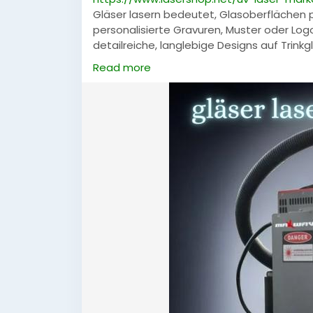
Gläser lasern bedeutet, Glasoberflächen 
personalisierte Gravuren, Muster oder Log
detailreiche, langlebige Designs auf Trink
Geschenke, Firmenbranding oder kreative P
Read more
Ergebnisse ohne Beschädigung des Glases
#GläserLasern
#Lasergravur
#Personalisi
#KreativeGeschenke
#Firmenbranding
#P