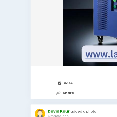
Vote
Share
David Kaur
added a photo
4 months ago