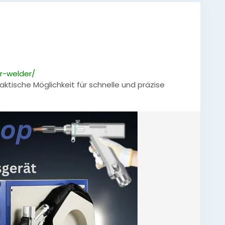
r-welder/
ktische Möglichkeit für schnelle und präzise
sertechnik entstehen hochwertige Schweißnähte mit
se ermöglicht eine einfache Handhabung und
tion, Reparatur und Fertigung.
#Lasertechnik
,
rbeitung