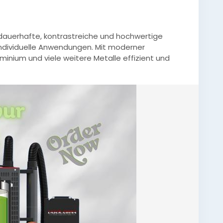
 dauerhafte, kontrastreiche und hochwertige
individuelle Anwendungen. Mit moderner
uminium und viele weitere Metalle effizient und
, Seriennummern und Produktkennzeichnungen mit
em Finish für höchste Qualitätsansprüche.
lbearbeitung
,
#Lasertechnik