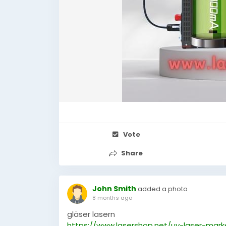
Vote
Share
John Smith
added a photo
8 months ago
gläser lasern
https://www.lasershop.net/uv-laser-mark