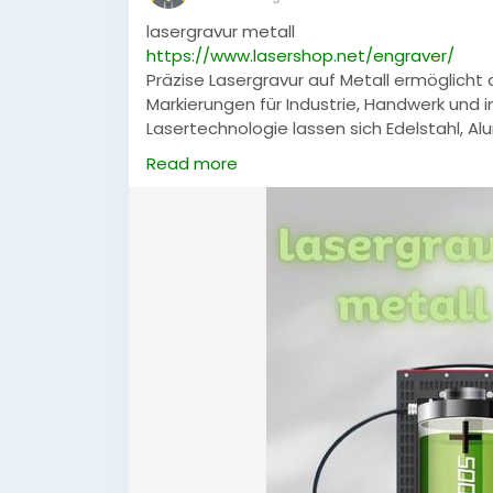
lasergravur metall
https://www.lasershop.net/engraver/
Präzise Lasergravur auf Metall ermöglicht
Markierungen für Industrie, Handwerk und 
Lasertechnologie lassen sich Edelstahl, Al
detailgenau beschriften. Ideal für Logos
Read more
maximaler Beständigkeit und professionell
#LasergravurMetall
,
#Lasergravur
,
#Metal