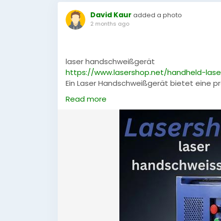
David Kaur
added a photo
2 months ago
laser handschweißgerät
https://www.lasershop.net/handheld-lase
Ein Laser Handschweißgerät bietet eine pra
Metallverbindungen. Dank innovativer La
Read more
weniger Nacharbeit. Die kompakte Bauwei
vielseitige Einsatzmöglichkeiten in Produk
#Handschweißen
,
#Industrie
,
#Metallvera