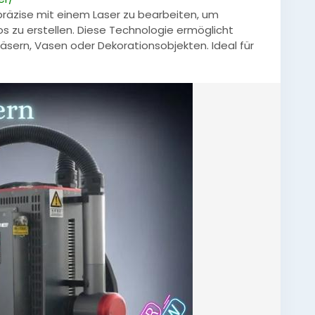
präzise mit einem Laser zu bearbeiten, um
os zu erstellen. Diese Technologie ermöglicht
gläsern, Vasen oder Dekorationsobjekten. Ideal für
rojekte, sorgt Lasern für saubere, elegante
.
erteGläser
#GlasDesign
#LaserTechnik
#Gravur
räzision
#Dekoration