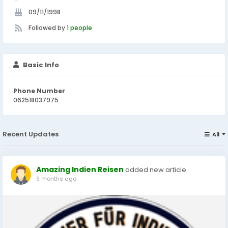
09/11/1998
Followed by
1 people
Basic Info
Phone Number
062518037975
Recent Updates
All
Amazing Indien Reisen
added new article
9 months ago