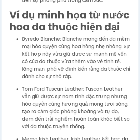
đến sự phong phú trong cảm xúc.
Ví dụ minh họa từ nước
hoa da thuộc hiện đại
Byredo Blanche: Blanche mang đến da mềm
mại hòa quyện cùng hoa hồng nhẹ nhàng. Sự
kết hợp này vừa giữ được sự mạnh mẽ vốn
có của da thuộc vừa thêm vào vẻ tinh tế,
lãng mạn, phá vỡ định kiến rằng da thuộc chỉ
dành cho sự thô ráp.
Tom Ford Tuscan Leather: Tuscan Leather
vẫn giữ được sự nam tính đặc trưng nhưng
hòa quyện cùng hương quả mọng tươi sáng,
tạo ra cảm giác phóng khoáng và tự do,
đem đến trải nghiệm hoàn toàn khác biệt so
với da thuộc truyền thống.
Memo Irish Leather: Irish Leather kết hợp da