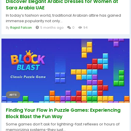
Discover Elegant Arabic Dresses for Women at
Sara Arabia UAE
In today’s fashion world, traditional Arabian attire has gained
immense popularity not only...
By
Rapid Falcon
5 months ago
0
94
ARTS
Finding Your Flow in Puzzle Games: Experiencing
Block Blast the Fun Way
Some games don’t ask for lightning-fast reflexes or hours of
memorizing systems-they just...