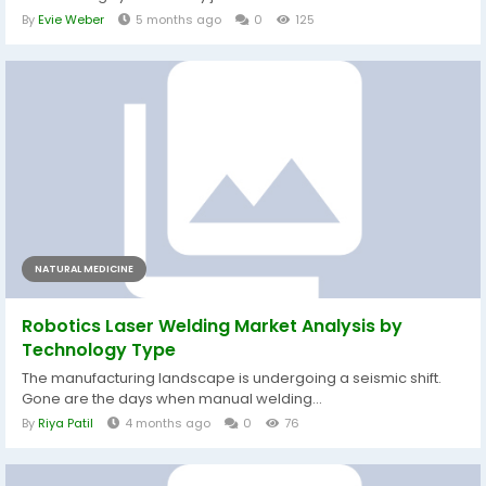
By
Evie Weber
5 months ago
0
125
NATURAL MEDICINE
Robotics Laser Welding Market Analysis by
Technology Type
The manufacturing landscape is undergoing a seismic shift.
Gone are the days when manual welding...
By
Riya Patil
4 months ago
0
76