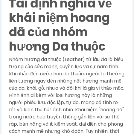
Tái định nghĩa về
khái niệm hoang
dã của nhóm
hương Da thuộc
Nhóm hương da thuộc (Leather) từ lâu đã là biểu
tượng của sức mạnh, quyền lực và sự nam tính.
Khi nhắc đến nước hoa da thuộc, người ta thường
liên tưởng ngay đến những nốt hương mạnh mẽ
của da, khói, gỗ, nhựa và đôi khi là gia vị thảo mộc.
Hình ảnh đi kèm với loại hương này là những
người phiêu lưu, độc lập, tự do, mang cá tính rõ
rệt và luôn thu hút ánh nhìn. Khái niệm "hoang dã"
trong nước hoa truyền thống gắn liền với sự thô
ráp, bản năng và ít kiểm soát, đại diện cho phong
cách mạnh mẽ nhưng khó đoán. Tuy nhiên, thời