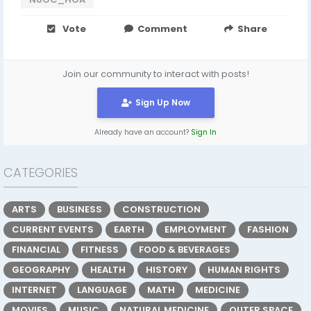
Vote
Comment
Share
Join our community to interact with posts!
Sign Up Now
Already have an account?
Sign In
CATEGORIES
ARTS
BUSINESS
CONSTRUCTION
CURRENT EVENTS
EARTH
EMPLOYMENT
FASHION
FINANCIAL
FITNESS
FOOD & BEVERAGES
GEOGRAPHY
HEALTH
HISTORY
HUMAN RIGHTS
INTERNET
LANGUAGE
MATH
MEDICINE
MOVIES
MUSIC
NATURAL MEDICINE
OUTER SPACE