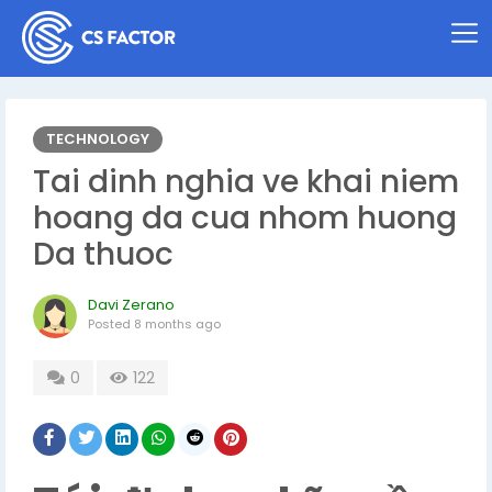
TECHNOLOGY
Tai dinh nghia ve khai niem
hoang da cua nhom huong
Da thuoc
Davi Zerano
Posted
8 months ago
0
122