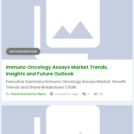
NATURAL MEDICINE
Immuno Oncology Assays Market Trends,
Insights and Future Outlook
Executive Summary Immuno Oncology Assays Market: Growth
Trends and Share Breakdown CAGR...
By
Harshasharma Dbmr
4 months ago
0
65