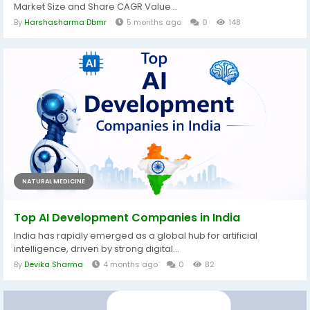
Market Size and Share CAGR Value...
By
Harshasharma Dbmr
5 months ago
0
148
NATURAL MEDICINE
Top AI Development Companies in India
India has rapidly emerged as a global hub for artificial
intelligence, driven by strong digital...
By
Devika Sharma
4 months ago
0
82