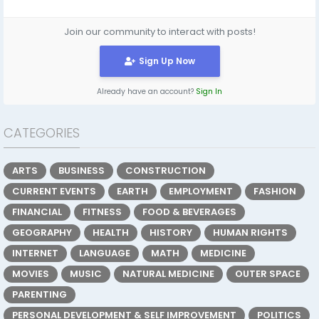
Join our community to interact with posts!
Sign Up Now
Already have an account?
Sign In
CATEGORIES
ARTS
BUSINESS
CONSTRUCTION
CURRENT EVENTS
EARTH
EMPLOYMENT
FASHION
FINANCIAL
FITNESS
FOOD & BEVERAGES
GEOGRAPHY
HEALTH
HISTORY
HUMAN RIGHTS
INTERNET
LANGUAGE
MATH
MEDICINE
MOVIES
MUSIC
NATURAL MEDICINE
OUTER SPACE
PARENTING
PERSONAL DEVELOPMENT & SELF IMPROVEMENT
POLITICS