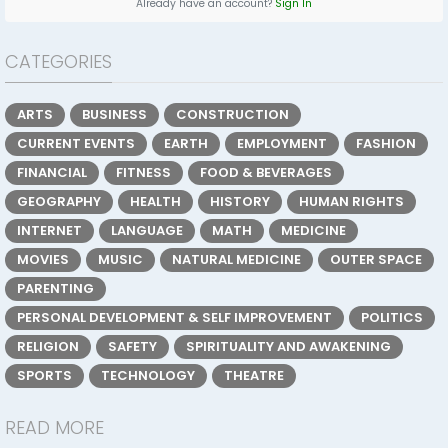
Already have an account?
Sign In
CATEGORIES
ARTS
BUSINESS
CONSTRUCTION
CURRENT EVENTS
EARTH
EMPLOYMENT
FASHION
FINANCIAL
FITNESS
FOOD & BEVERAGES
GEOGRAPHY
HEALTH
HISTORY
HUMAN RIGHTS
INTERNET
LANGUAGE
MATH
MEDICINE
MOVIES
MUSIC
NATURAL MEDICINE
OUTER SPACE
PARENTING
PERSONAL DEVELOPMENT & SELF IMPROVEMENT
POLITICS
RELIGION
SAFETY
SPIRITUALITY AND AWAKENING
SPORTS
TECHNOLOGY
THEATRE
READ MORE