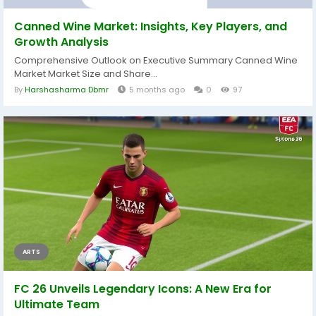
Canned Wine Market: Insights, Key Players, and
Growth Analysis
Comprehensive Outlook on Executive Summary Canned Wine
Market Market Size and Share...
By
Harshasharma Dbmr
5 months ago
0
97
ARTS
FC 26 Unveils Legendary Icons: A New Era for
Ultimate Team