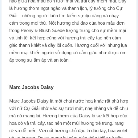
hảo giữa hoa mẫu đơn tươi mát và trái cây mềm mại. Đây
là hương thơm ngọt ngào và thanh lịch, lý tưởng cho Cự
Giải – những người luôn tìm kiếm sự dịu dàng và nhạy
cảm trong mọi thứ. Nốt hương chủ đạo của hoa mẫu đơn
trong Peony & Blush Suede tượng trưng cho sự mềm mại
và tinh tế, kết hợp cùng với hương trái cây tạo nên cảm
giác thanh khiết và đầy lôi cuốn. Hương cuối với nhung lụa
mềm mại khiến người sử dụng có cảm giác như được ôm
ấp trong sự ấm áp và an toàn.
Marc Jacobs Daisy
Marc Jacobs Daisy là một chai nước hoa khác rất phù hợp
với nữ Cự Giải nhờ vào sự tươi mát, nhẹ nhàng và dễ chịu
mà nó mang lại. Hương thơm của Daisy là sự kết hợp của
hoa cỏ và trái cây, tạo nên một mùi hương trẻ trung, rạng
rỡ và dễ mến. Với nốt hương chủ đạo là dâu tây, hoa violet