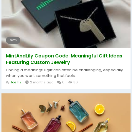
ARTS
MintAndLily Coupon Code: Meaningful Gift Ideas
Featuring Custom Jewelry
Finding a meaningful gift can often be challenging, especially
when you want something that feels...
By
Joe 112
2 months ago
0
36