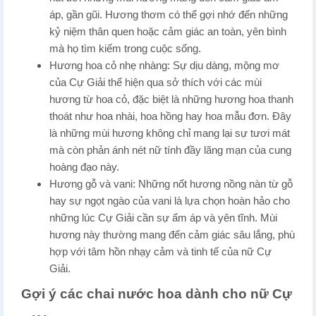
áp, gần gũi. Hương thơm có thể gợi nhớ đến những
kỷ niệm thân quen hoặc cảm giác an toàn, yên bình
mà họ tìm kiếm trong cuộc sống.
Hương hoa cỏ nhẹ nhàng: Sự dịu dàng, mộng mơ
của Cự Giải thể hiện qua sở thích với các mùi
hương từ hoa cỏ, đặc biệt là những hương hoa thanh
thoát như hoa nhài, hoa hồng hay hoa mẫu đơn. Đây
là những mùi hương không chỉ mang lại sự tươi mát
mà còn phản ánh nét nữ tính đầy lãng mạn của cung
hoàng đạo này.
Hương gỗ và vani: Những nốt hương nồng nàn từ gỗ
hay sự ngọt ngào của vani là lựa chọn hoàn hảo cho
những lúc Cự Giải cần sự ấm áp và yên tĩnh. Mùi
hương này thường mang đến cảm giác sâu lắng, phù
hợp với tâm hồn nhạy cảm và tinh tế của nữ Cự
Giải.
Gợi ý các chai nước hoa dành cho nữ Cự