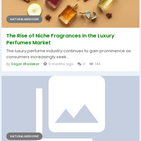
NATURAL MEDICINE
The Rise of Niche Fragrances in the Luxury
Perfumes Market
The luxury perfume industry continues to gain prominence as
consumers increasingly seek...
By
Sagar Wadekar
9 months ago
0
144
NATURAL MEDICINE