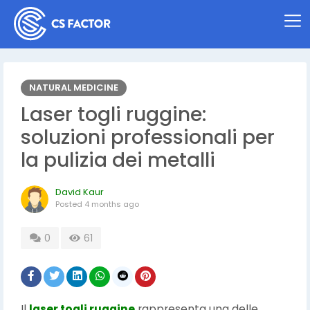
NATURAL MEDICINE
Laser togli ruggine:
soluzioni professionali per
la pulizia dei metalli
David Kaur
Posted
4 months ago
0
61
Il
laser togli ruggine
rappresenta una delle