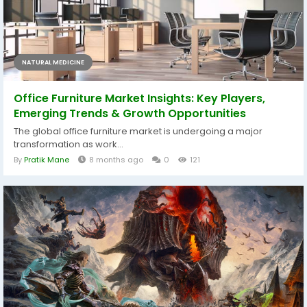
NATURAL MEDICINE
Office Furniture Market Insights: Key Players,
Emerging Trends & Growth Opportunities
The global office furniture market is undergoing a major
transformation as work...
By
Pratik Mane
8 months ago
0
121