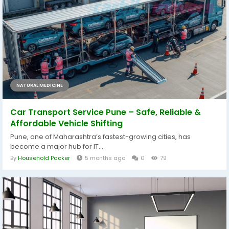
NATURAL MEDICINE
Car Transport Service Pune – Safe, Reliable &
Affordable Vehicle Shifting
Pune, one of Maharashtra’s fastest-growing cities, has
become a major hub for IT...
By
Household Packer
5 months ago
0
79