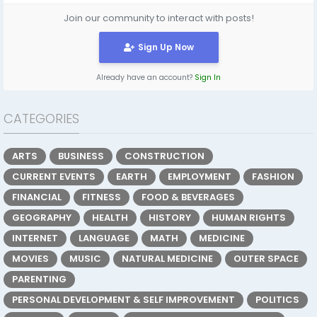
Join our community to interact with posts!
Sign Up Now
Already have an account?
Sign In
CATEGORIES
ARTS
BUSINESS
CONSTRUCTION
CURRENT EVENTS
EARTH
EMPLOYMENT
FASHION
FINANCIAL
FITNESS
FOOD & BEVERAGES
GEOGRAPHY
HEALTH
HISTORY
HUMAN RIGHTS
INTERNET
LANGUAGE
MATH
MEDICINE
MOVIES
MUSIC
NATURAL MEDICINE
OUTER SPACE
PARENTING
PERSONAL DEVELOPMENT & SELF IMPROVEMENT
POLITICS