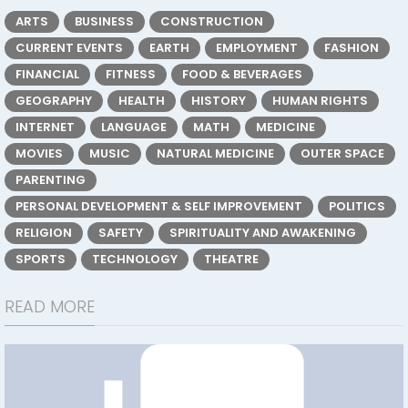
ARTS
BUSINESS
CONSTRUCTION
CURRENT EVENTS
EARTH
EMPLOYMENT
FASHION
FINANCIAL
FITNESS
FOOD & BEVERAGES
GEOGRAPHY
HEALTH
HISTORY
HUMAN RIGHTS
INTERNET
LANGUAGE
MATH
MEDICINE
MOVIES
MUSIC
NATURAL MEDICINE
OUTER SPACE
PARENTING
PERSONAL DEVELOPMENT & SELF IMPROVEMENT
POLITICS
RELIGION
SAFETY
SPIRITUALITY AND AWAKENING
SPORTS
TECHNOLOGY
THEATRE
READ MORE