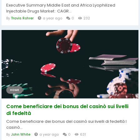
Executive Summary Middle East and Africa Lyophilized
Injectable Drugs Market : CAGR...
By
Travis Rohrer
a year ago
0
232
HOME
Come beneficiare dei bonus del casinò sui livelli
di fedeltà
Come beneficiare dei bonus del casinò sui livelli di fedeltà I
casinò...
By
John White
a year ago
0
631