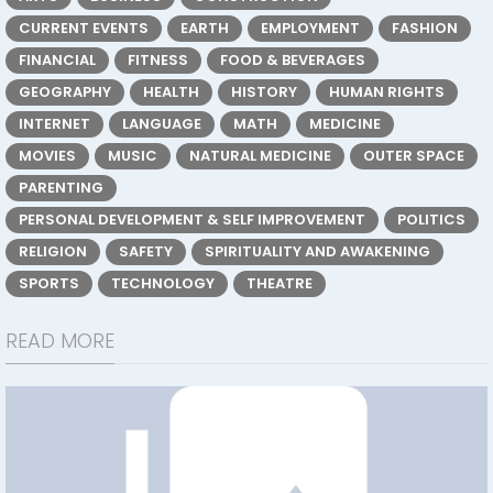
CURRENT EVENTS
EARTH
EMPLOYMENT
FASHION
FINANCIAL
FITNESS
FOOD & BEVERAGES
GEOGRAPHY
HEALTH
HISTORY
HUMAN RIGHTS
INTERNET
LANGUAGE
MATH
MEDICINE
MOVIES
MUSIC
NATURAL MEDICINE
OUTER SPACE
PARENTING
PERSONAL DEVELOPMENT & SELF IMPROVEMENT
POLITICS
RELIGION
SAFETY
SPIRITUALITY AND AWAKENING
SPORTS
TECHNOLOGY
THEATRE
READ MORE