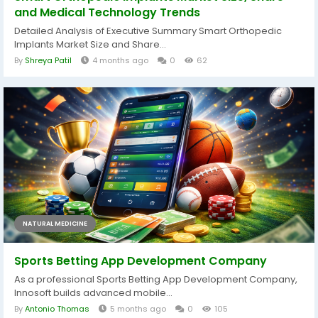
and Medical Technology Trends
Detailed Analysis of Executive Summary Smart Orthopedic
Implants Market Size and Share...
By
Shreya Patil
4 months ago
0
62
NATURAL MEDICINE
Sports Betting App Development Company
As a professional Sports Betting App Development Company,
Innosoft builds advanced mobile...
By
Antonio Thomas
5 months ago
0
105