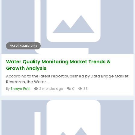
NATURAL MEDICINE
Water Quality Monitoring Market Trends &
Growth Analysis
According to the latest report published by Data Bridge Market
Research, the Water...
By
Shreya Patil
2 months ago
0
33