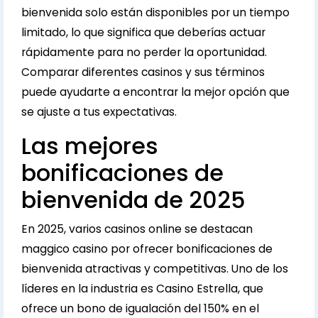
bienvenida solo están disponibles por un tiempo
limitado, lo que significa que deberías actuar
rápidamente para no perder la oportunidad.
Comparar diferentes casinos y sus términos
puede ayudarte a encontrar la mejor opción que
se ajuste a tus expectativas.
Las mejores
bonificaciones de
bienvenida de 2025
En 2025, varios casinos online se destacan
maggico casino por ofrecer bonificaciones de
bienvenida atractivas y competitivas. Uno de los
líderes en la industria es Casino Estrella, que
ofrece un bono de igualación del 150% en el