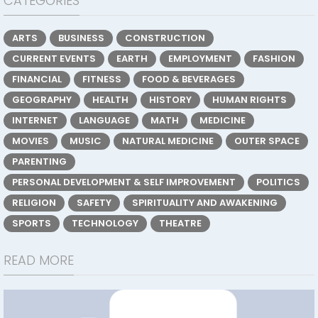
CATEGORIES
ARTS
BUSINESS
CONSTRUCTION
CURRENT EVENTS
EARTH
EMPLOYMENT
FASHION
FINANCIAL
FITNESS
FOOD & BEVERAGES
GEOGRAPHY
HEALTH
HISTORY
HUMAN RIGHTS
INTERNET
LANGUAGE
MATH
MEDICINE
MOVIES
MUSIC
NATURAL MEDICINE
OUTER SPACE
PARENTING
PERSONAL DEVELOPMENT & SELF IMPROVEMENT
POLITICS
RELIGION
SAFETY
SPIRITUALITY AND AWAKENING
SPORTS
TECHNOLOGY
THEATRE
READ MORE