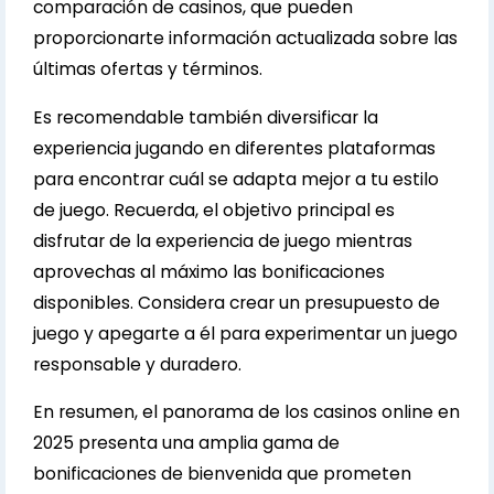
comparación de casinos, que pueden
proporcionarte información actualizada sobre las
últimas ofertas y términos.
Es recomendable también diversificar la
experiencia jugando en diferentes plataformas
para encontrar cuál se adapta mejor a tu estilo
de juego. Recuerda, el objetivo principal es
disfrutar de la experiencia de juego mientras
aprovechas al máximo las bonificaciones
disponibles. Considera crear un presupuesto de
juego y apegarte a él para experimentar un juego
responsable y duradero.
En resumen, el panorama de los casinos online en
2025 presenta una amplia gama de
bonificaciones de bienvenida que prometen