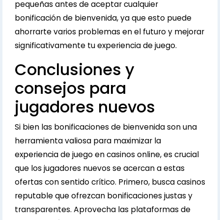
pequeñas antes de aceptar cualquier
bonificación de bienvenida, ya que esto puede
ahorrarte varios problemas en el futuro y mejorar
significativamente tu experiencia de juego.
Conclusiones y
consejos para
jugadores nuevos
Si bien las bonificaciones de bienvenida son una
herramienta valiosa para maximizar la
experiencia de juego en casinos online, es crucial
que los jugadores nuevos se acercan a estas
ofertas con sentido crítico. Primero, busca casinos
reputable que ofrezcan bonificaciones justas y
transparentes. Aprovecha las plataformas de