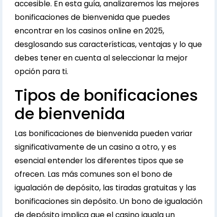
accesible. En esta guía, analizaremos las mejores
bonificaciones de bienvenida que puedes
encontrar en los casinos online en 2025,
desglosando sus características, ventajas y lo que
debes tener en cuenta al seleccionar la mejor
opción para ti.
Tipos de bonificaciones
de bienvenida
Las bonificaciones de bienvenida pueden variar
significativamente de un casino a otro, y es
esencial entender los diferentes tipos que se
ofrecen. Las más comunes son el bono de
igualación de depósito, las tiradas gratuitas y las
bonificaciones sin depósito. Un bono de igualación
de depósito implica que el casino iguala un